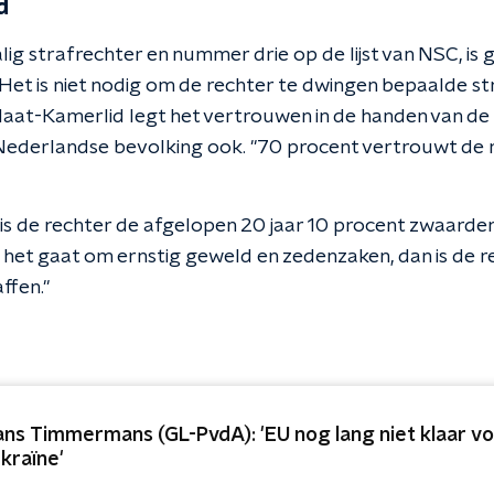
d
ig strafrechter en nummer drie op de lijst van NSC, is
Het is niet nodig om de rechter te dwingen bepaalde str
daat-Kamerlid legt het vertrouwen in de handen van de 
Nederlandse bevolking ook. "70 procent vertrouwt de r
is de rechter de afgelopen 20 jaar 10 procent zwaarder
als het gaat om ernstig geweld en zedenzaken, dan is de 
ffen."
ans Timmermans (GL-PvdA): 'EU nog lang niet klaar v
kraïne'