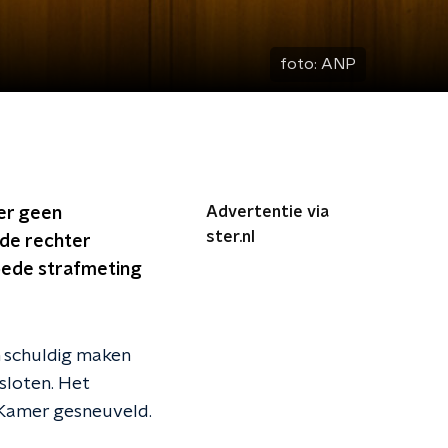
foto:
ANP
Advertentie via
 er geen
ster.nl
 de rechter
goede strafmeting
n schuldig maken
sloten. Het
 Kamer gesneuveld.