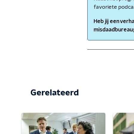
favoriete podca
Heb jij een verh
misdaadbureau
Gerelateerd