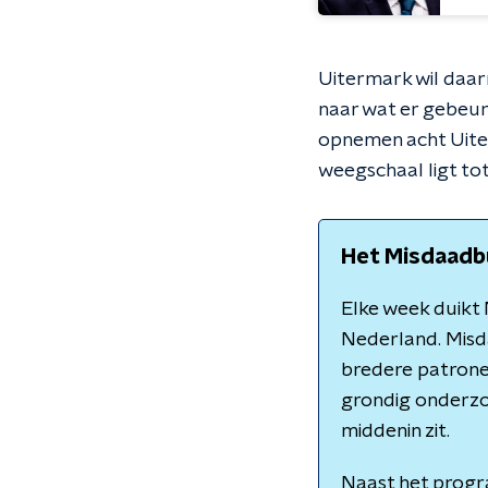
Uitermark wil daar
naar wat er gebeur
opnemen acht Uiter
weegschaal ligt to
Het Misdaadb
Elke week duikt 
Nederland. Misd
bredere patronen
grondig onderzo
middenin zit.
Naast het progra