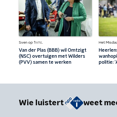
Sven op 1
Het Misda
WNL
Van der Plas (BBB) wil Omtzigt
Heerlen
(NSC) overtuigen met Wilders
wanhopi
(PVV) samen te werken
politie: 
niemand
Wie luistert
weet me