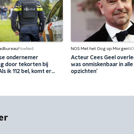
adbureau
NOS Met het Oog op Morgen
PowNed
NO
se ondernemer
Acteur Cees Geel overled
g door tekorten bij
was onmiskenbaar in alle
'Als ik 112 bel, komt er
opzichten'
'
er