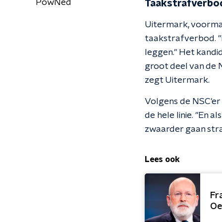
PowNed
Taakstrafverbo
Uitermark, voormal
taakstrafverbod. "
leggen." Het kandi
groot deel van de 
zegt Uitermark.
Volgens de NSC'er 
de hele linie. "En 
zwaarder gaan stra
Lees ook
Fr
Oe