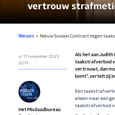
vertrouw strafmeti
Nieuws
Nieuw Sociaal Contract tegen taak
Als het aan Judith
vr 17 november 2023
taakstrafverbod v
22:13
vertrouwt, dan mo
komt", vertelt zi
Een taakstrafverbo
alleen maar een ge
taakstrafverbod vo
Het Misdaadbureau