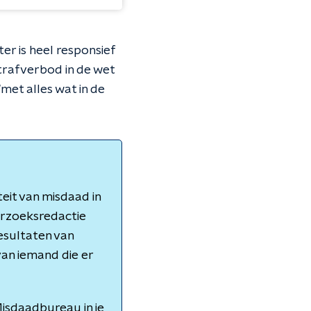
er is heel responsief
trafverbod in de wet
met alles wat in de
eit van misdaad in
erzoeksredactie
esultaten van
an iemand die er
isdaadbureau in je