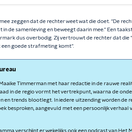
mee zeggen dat de rechter weet wat die doet. "De recht
t in de samenleving en beweegt daarin mee." Een taaks
mark dus overbodig. Zij vertrouwt de rechter dat die "
t een goede strafmeting komt".
ureau
Maaike Timmerman met haar redactie in de rauwe realit
aad in de regio vormt het vertrekpunt, waarna de ond
 en trends blootlegt. In iedere uitzending worden de r
ek besproken, aangevuld met een persoonlijk verhaal v
mma verschijnt er wekelijks ook een podcast van Het M