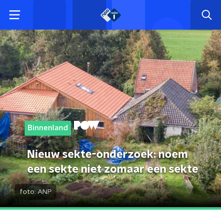
Binnenland
Nieuw sekte-onderzoek: noem
een sekte niet zomaar een sekte
foto:
ANP