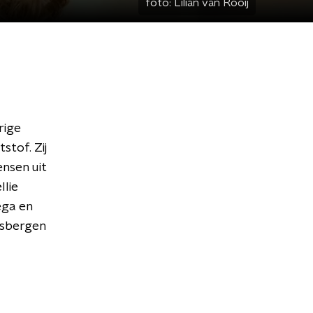
foto:
Lilian van Rooij
rige
stof. Zij
nsen uit
llie
ega en
ksbergen