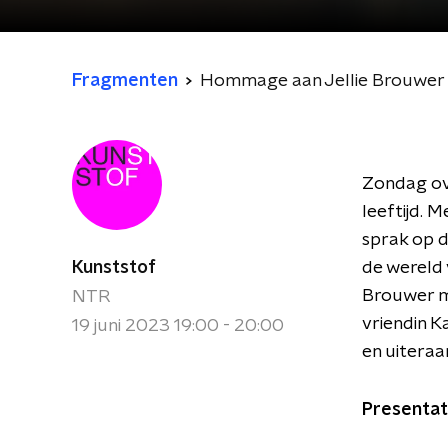
Fragmenten
Hommage aan Jellie Brouwer
Zondag ov
leeftijd. 
sprak op 
Kunststof
de wereld 
Brouwer m
NTR
vriendin K
19 juni 2023 19:00 - 20:00
en uiteraa
Presentat