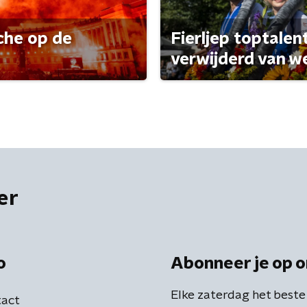
che op de
Fierljep toptalen
verwijderd van w
er
o
Abonneer je op o
Elke zaterdag het beste
act