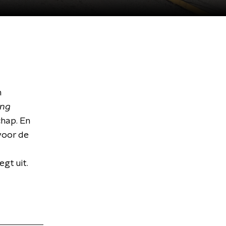
n
ing
hap. En
 voor de
egt uit.