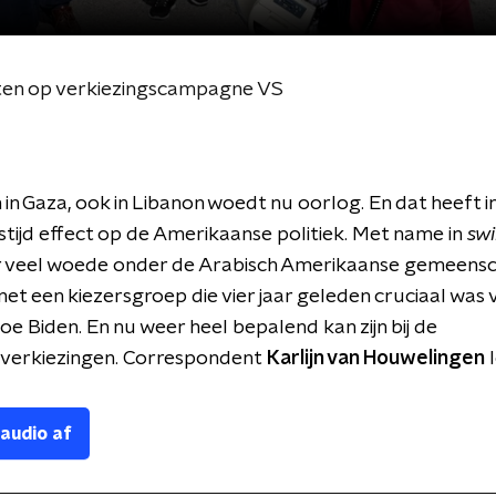
en op verkiezingscampagne VS
n in Gaza, ook in Libanon woedt nu oorlog. En dat heeft i
stijd effect op de Amerikaanse politiek. Met name in
sw
r veel woede onder de Arabisch Amerikaanse gemeensc
 net een kiezersgroep die vier jaar geleden cruciaal was
oe Biden. En nu weer heel bepalend kan zijn bij de
sverkiezingen. Correspondent
Karlijn van Houwelingen
l
 audio af