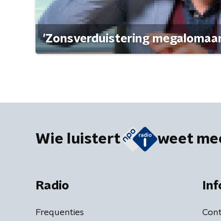
'Zonsverduistering megalomaan
Wie luistert
weet me
Radio
Inf
Frequenties
Cont