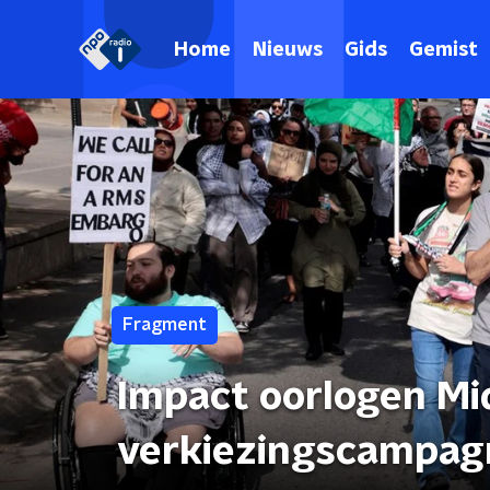
Home
Nieuws
Gids
Gemist
Fragment
Impact oorlogen M
verkiezingscampag