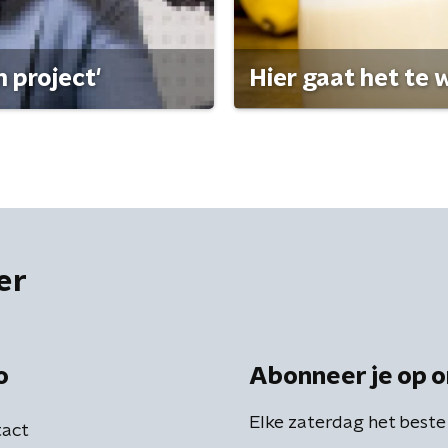
 project'
Hier gaat het te w
er
o
Abonneer je op o
Elke zaterdag het beste
act