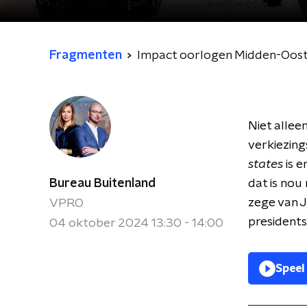
Fragmenten
Impact oorlogen Midden-Oost
Niet allee
verkiezing
states
is e
Bureau Buitenland
dat is nou
zege van J
VPRO
president
04 oktober 2024 13:30 - 14:00
Speel