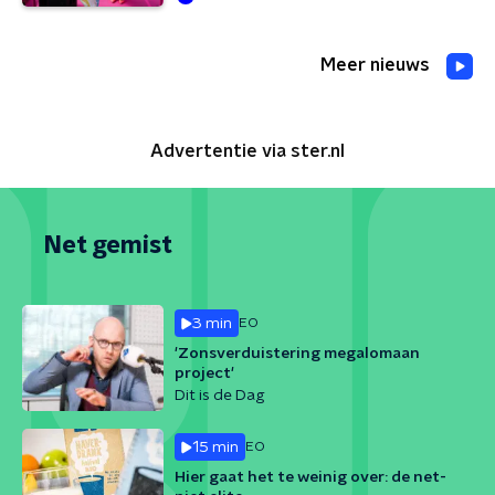
Meer nieuws
Advertentie via ster.nl
Net gemist
3 min
EO
'Zonsverduistering megalomaan
project'
Dit is de Dag
15 min
EO
Hier gaat het te weinig over: de net-