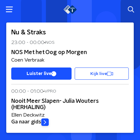
Nu & Straks
23:00
-
00:00
NOS
NOS Met het Oog op Morgen
Coen Verbraak
Kijk live
Luister live
00:00
-
01:00
VPRO
Nooit Meer Slapen- Julia Wouters
(HERHALING)
Ellen Deckwitz
Ga naar gids