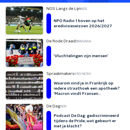
NOS Langs de Lijn
NOS
NPO Radio 1 boven op het
eredivisieseizoen 2026/2027
De Rode Draad
BNNVARA
'Vluchtelingen zijn mensen'
Spraakmakers
KRO-NCRV
Waarom vind je in Frankrijk op
iedere straathoek een apotheek?
'Macron vindt Fransen
medicijnverslaafd'
De Dag
NOS
Podcast De Dag: gediscrimineerd
tijdens de Pride, wat gebeurt er
met je klacht?