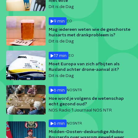
niet elite
Dit is de Dag
9 min
EO
Mag iedereen weten wie de geschorste
huisarts met drankprobleem is?
Dit is de Dag
17 min
EO
Moet Europa van zich afbijten als
Rusland achter drone-aanval zit?
Dit is de Dag
6 min
NOS
NTR
Hoe word je volgens de wetenschap
echt gezond oud?
NOS Radio 1 Journaal NOS NTR
6 min
NOS
NTR
Midden-Oosten-deskundige Abdou
Bouzerda over waarom geweld weer